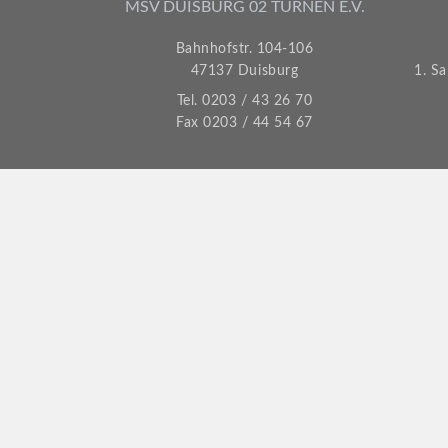
MSV DUISBURG 02 TURNEN E.V.
Bahnhofstr. 104-106
47137 Duisburg
1. S
Tel. 0203 / 43 26 70
Fax 0203 / 44 54 67