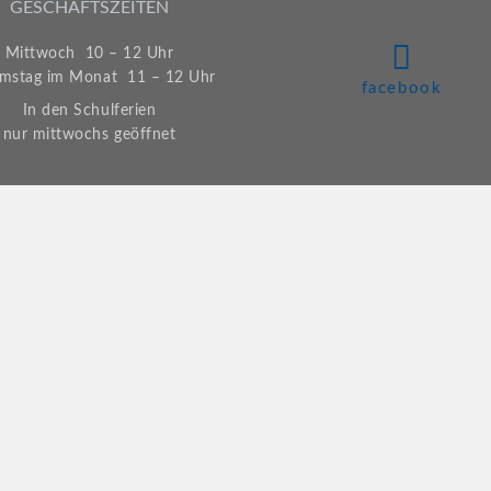
GESCHÄFTSZEITEN
Mittwoch 10 – 12 Uhr
amstag im Monat 11 – 12 Uhr
facebook
In den Schulferien
nur mittwochs geöffnet