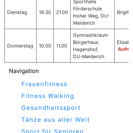
Sporthalle
Förderschule
Dienstag
19.30
21.00
Brigitt
Hoher Weg, DU-
Meiderich
Gymnastikraum
Bürgerhaus
Elisab
Donnerstag
10.00
11.00
Hagenshof,
Aufna
DU-Meiderich
Navigation
Frauenfitness
Fitness Walking
Gesundheitssport
Tänze aus aller Welt
Sport für Senioren